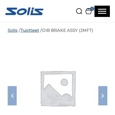
Siirry pääsisältöön
Siirry alatunnisteeseen
0
Solis
Tuotteet
OIB BRAKE ASSY (JMFT)