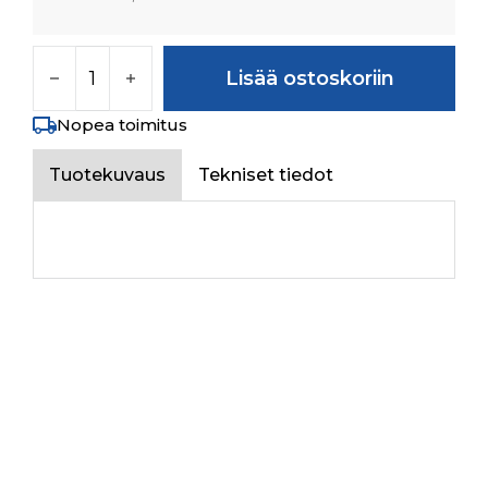
OIB BRAKE ASSY (JMFT) määrä
Lisää ostoskoriin
Nopea toimitus
Tuotekuvaus
Tekniset tiedot