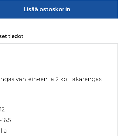
a, renkaat ja vanteet määrä
Lisää ostoskoriin
set tiedot
rengas vanteineen ja 2 kpl takarengas
12
-16.5
lla