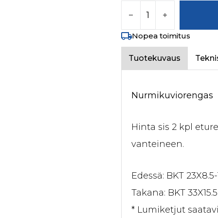
Nurmikuviorengas sarj
Nopea toimitus
Tuotekuvaus
Tekni
Nurmikuviorengas
Hinta sis 2 kpl etu
vanteineen.
Edessä: BKT 23X8.5-
Takana: BKT 33X15.5
* Lumiketjut saatavi