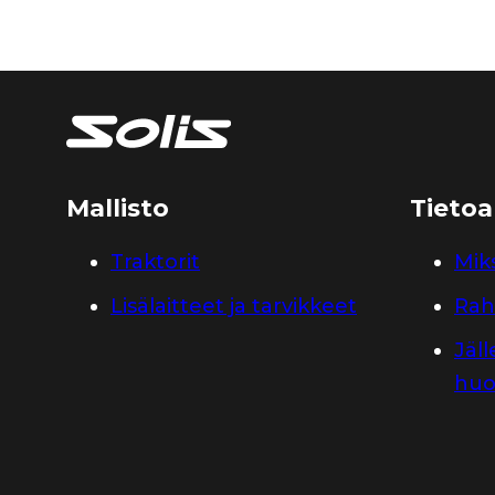
Mallisto
Tietoa
Traktorit
Miks
Lisälaitteet ja tarvikkeet
Rah
Jäl
huo