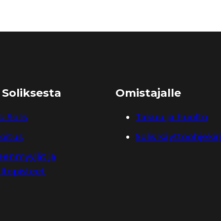
 Soliksesta
Omistajalle
i Solis
Takuu ja huolto
oitus
Solis käyttöohjekir
leenmyyjät ja
ltopisteet