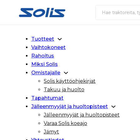
Siirry pääsisältöön
Siirry alatunnisteeseen
Haku
Tuotteet
Vaihtokoneet
Rahoitus
Miksi Solis
Omistajalle
Solis käyttöohjekirjat
Takuu ja huolto
Tapahtumat
Jälleenmyyjät ja huoltopisteet
Jälleenmyyjät ja huoltopisteet
Varaa Solis koeajo
Jämyt