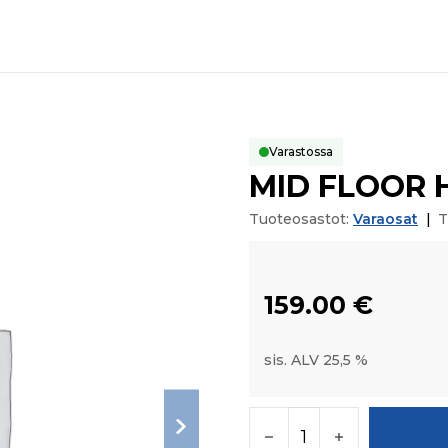
Varastossa
MID FLOOR 
Tuoteosastot:
Varaosat
|
T
159.00
€
sis. ALV 25,5 %
MID FLOOR HST määr