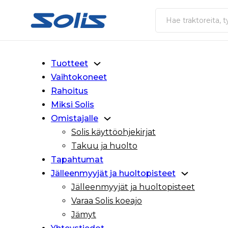
Siirry pääsisältöön
Siirry alatunnisteeseen
Haku
Tuotteet
Vaihtokoneet
Rahoitus
Miksi Solis
Omistajalle
Solis käyttöohjekirjat
Takuu ja huolto
Tapahtumat
Jälleenmyyjät ja huoltopisteet
Jälleenmyyjät ja huoltopisteet
Varaa Solis koeajo
Jämyt