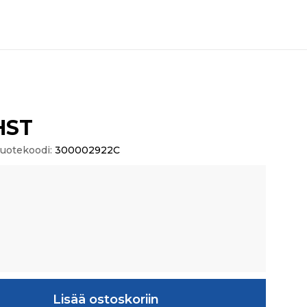
HST
uotekoodi:
300002922C
ä
Lisää ostoskoriin