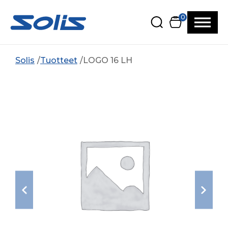
Siirry pääsisältöön
Siirry alatunnisteeseen
0
Solis
Tuotteet
LOGO 16 LH