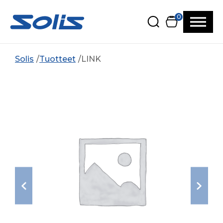
Siirry pääsisältöön
Siirry alatunnisteeseen
0
Solis
Tuotteet
LINK