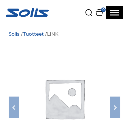
Siirry pääsisältöön
Siirry alatunnisteeseen
0
Solis
Tuotteet
LINK