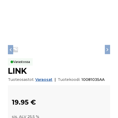
Varastossa
LINK
Tuoteosastot:
Varaosat
|
Tuotekoodi:
10081035AA
19.95
€
sis. ALV 25,5 %