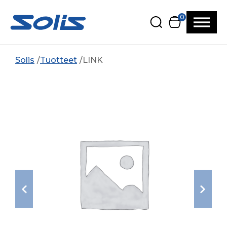
Siirry pääsisältöön
Siirry alatunnisteeseen
0
Solis
Tuotteet
LINK