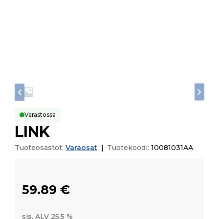
Varastossa
LINK
Tuoteosastot:
Varaosat
|
Tuotekoodi:
10081031AA
59.89
€
sis. ALV 25,5 %