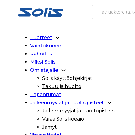
Siirry pääsisältöön
Siirry alatunnisteeseen
Haku
Tuotteet
Vaihtokoneet
Rahoitus
Miksi Solis
Omistajalle
Solis käyttöohjekirjat
Takuu ja huolto
Tapahtumat
Jälleenmyyjät ja huoltopisteet
Jälleenmyyjät ja huoltopisteet
Varaa Solis koeajo
Jämyt