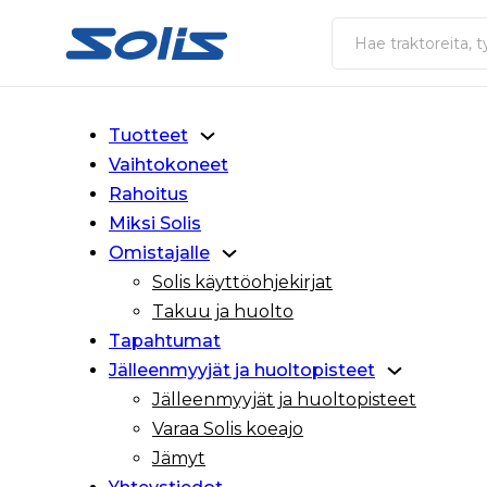
Siirry pääsisältöön
Siirry alatunnisteeseen
Haku
Tuotteet
Vaihtokoneet
Rahoitus
Miksi Solis
Omistajalle
Solis käyttöohjekirjat
Takuu ja huolto
Tapahtumat
Jälleenmyyjät ja huoltopisteet
Jälleenmyyjät ja huoltopisteet
Varaa Solis koeajo
Jämyt