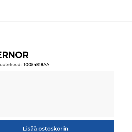
ERNOR
uotekoodi:
10054818AA
äärä
Lisää ostoskoriin