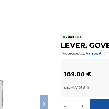
Varastossa
LEVER, GOV
Tuoteosastot:
Varaosat
|
T
189.00
€
sis. ALV 25,5 %
LEVER, GOVERNOR m