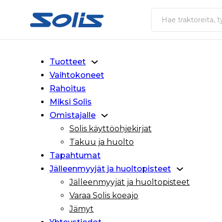
Siirry pääsisältöön
Siirry alatunnisteeseen
Haku
Tuotteet
Vaihtokoneet
Rahoitus
Miksi Solis
Omistajalle
Solis käyttöohjekirjat
Takuu ja huolto
Tapahtumat
Jälleenmyyjät ja huoltopisteet
Jälleenmyyjät ja huoltopisteet
Varaa Solis koeajo
Jämyt