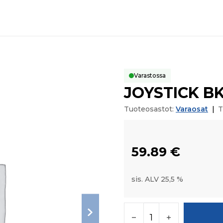
Varastossa
JOYSTICK B
Tuoteosastot:
Varaosat
|
T
59.89
€
sis. ALV 25,5 %
JOYSTICK BKT määrä