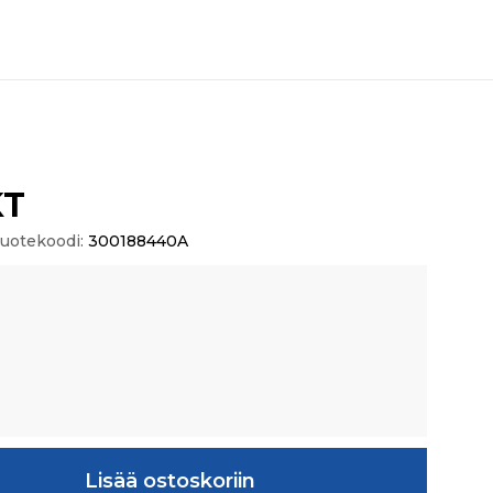
KT
uotekoodi:
300188440A
Lisää ostoskoriin