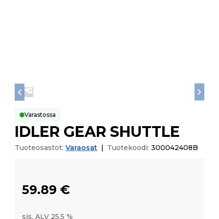
Varastossa
IDLER GEAR SHUTTLE
Tuoteosastot:
Varaosat
|
Tuotekoodi:
300042408B
59.89
€
sis. ALV 25,5 %