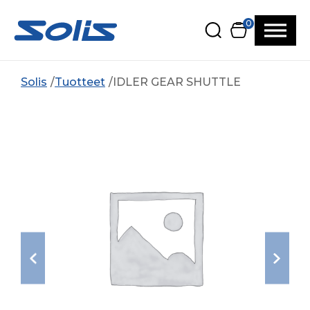
Siirry pääsisältöön
Siirry alatunnisteeseen
0
Solis
Tuotteet
IDLER GEAR SHUTTLE