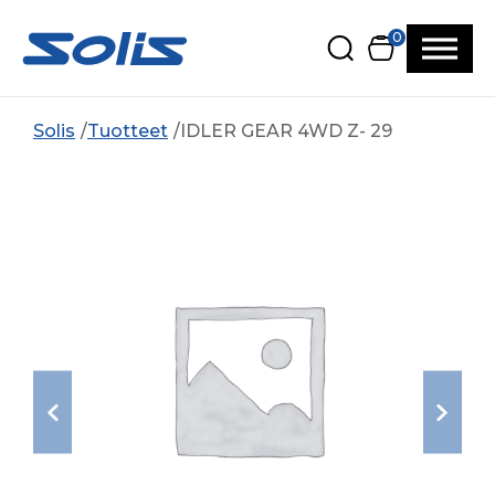
Siirry pääsisältöön
Siirry alatunnisteeseen
0
Solis
Tuotteet
IDLER GEAR 4WD Z- 29