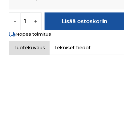
IDLER GEAR 4WD Z- 29 määrä
Lisää ostoskoriin
Nopea toimitus
Tuotekuvaus
Tekniset tiedot