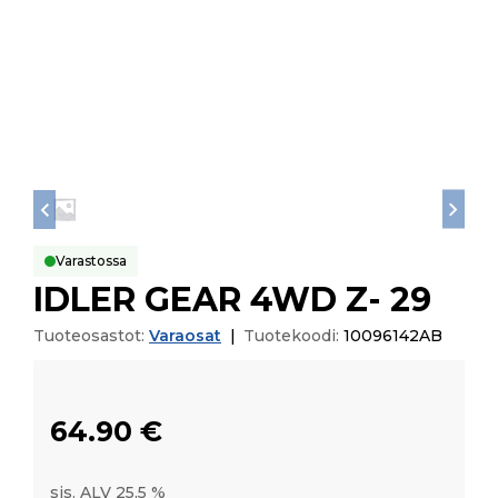
Varastossa
IDLER GEAR 4WD Z- 29
Tuoteosastot:
Varaosat
|
Tuotekoodi:
10096142AB
64.90
€
sis. ALV 25,5 %