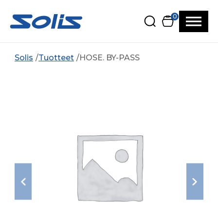
Siirry pääsisältöön
Siirry alatunnisteeseen
0
Solis
Tuotteet
HOSE. BY-PASS