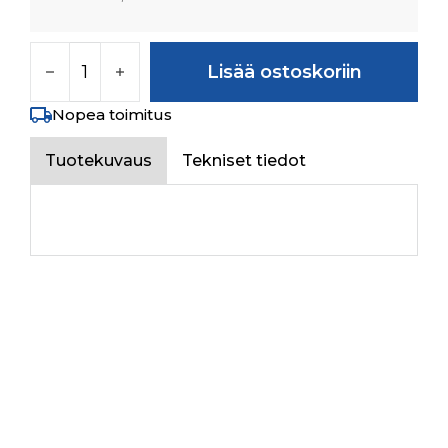
HOSE ASSY,AIR VENT määrä
Lisää ostoskoriin
Nopea toimitus
Tuotekuvaus
Tekniset tiedot