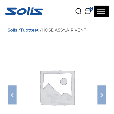
Siirry pääsisältöön
Siirry alatunnisteeseen
0
Solis
Tuotteet
HOSE ASSY,AIR VENT