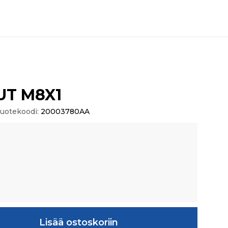
UT M8X1
uotekoodi:
20003780AA
määrä
Lisää ostoskoriin