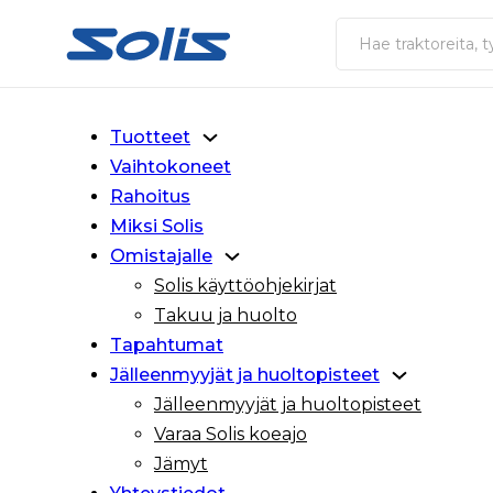
Siirry pääsisältöön
Siirry alatunnisteeseen
Haku
Tuotteet
Vaihtokoneet
Rahoitus
Miksi Solis
Omistajalle
Solis käyttöohjekirjat
Takuu ja huolto
Tapahtumat
Jälleenmyyjät ja huoltopisteet
Jälleenmyyjät ja huoltopisteet
Varaa Solis koeajo
Jämyt