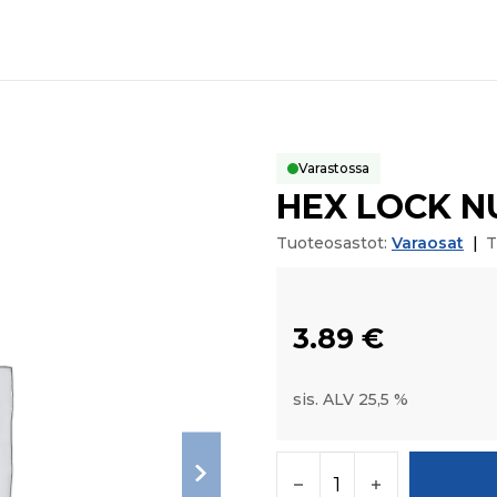
Varastossa
HEX LOCK N
Tuoteosastot:
Varaosat
|
T
3.89
€
sis. ALV 25,5 %
HEX LOCK NUT M8X1 