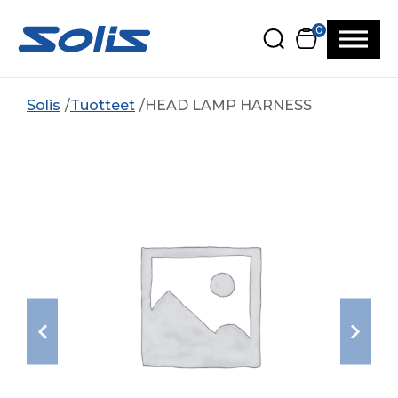
Siirry pääsisältöön
Siirry alatunnisteeseen
0
Solis
Tuotteet
HEAD LAMP HARNESS