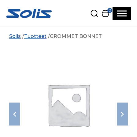
Siirry pääsisältöön
Siirry alatunnisteeseen
0
Solis
Tuotteet
GROMMET BONNET