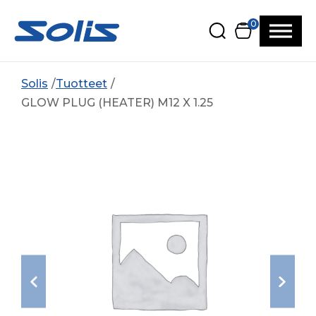
Siirry pääsisältöön
Siirry alatunnisteeseen
0
Solis
Tuotteet
GLOW PLUG (HEATER) M12 X 1.25