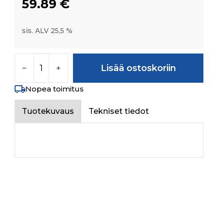
59.89
€
sis. ALV 25,5 %
GLOW PLUG (HEATER) M12 X 1.25 määrä
Lisää ostoskoriin
Nopea toimitus
Tuotekuvaus
Tekniset tiedot