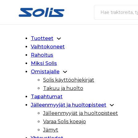
Siirry pääsisältöön
Siirry alatunnisteeseen
Haku
Tuotteet
Vaihtokoneet
Rahoitus
Miksi Solis
Omistajalle
Solis käyttöohjekirjat
Takuu ja huolto
Tapahtumat
Jälleenmyyjät ja huoltopisteet
Jälleenmyyjät ja huoltopisteet
Varaa Solis koeajo
Jämyt