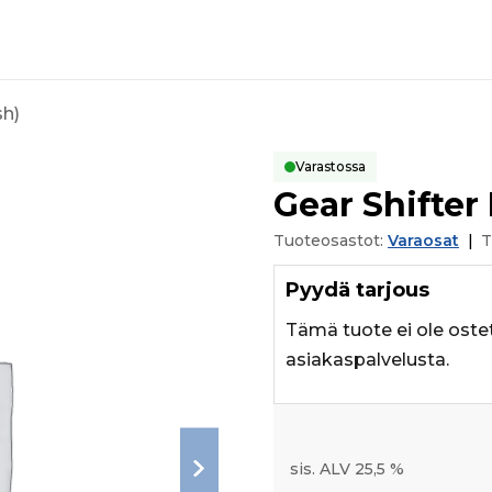
sh)
Varastossa
Gear Shifter 
Tuoteosastot:
Varaosat
|
T
Pyydä tarjous
Tämä tuote ei ole oste
asiakaspalvelusta.
sis. ALV 25,5 %