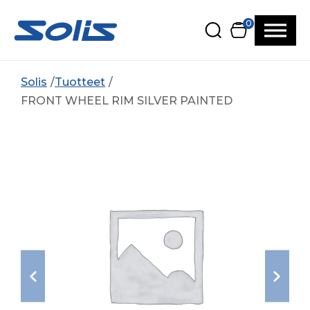
Siirry pääsisältöön
Siirry alatunnisteeseen
0
Solis
Tuotteet
FRONT WHEEL RIM SILVER PAINTED