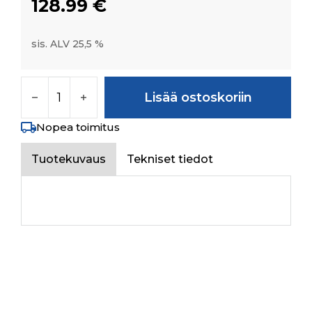
128.99
€
sis. ALV 25,5 %
FRONT WHEEL RIM SILVER PAINTED määrä
Lisää ostoskoriin
Nopea toimitus
Tuotekuvaus
Tekniset tiedot