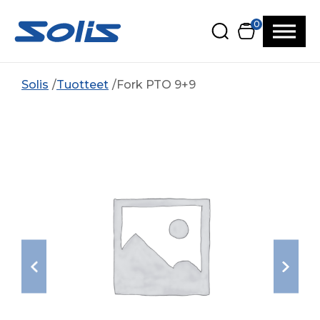
Siirry pääsisältöön
Siirry alatunnisteeseen
0
Solis
Tuotteet
Fork PTO 9+9