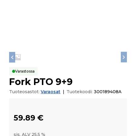
Varastossa
Fork PTO 9+9
Tuoteosastot:
Varaosat
|
Tuotekoodi:
300189408A
59.89
€
sis. ALV 25,5 %