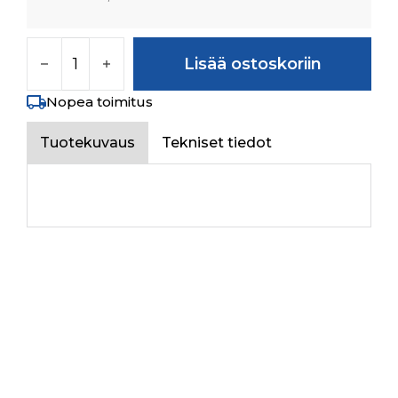
Fork PTO 9+9 määrä
Lisää ostoskoriin
Nopea toimitus
Tuotekuvaus
Tekniset tiedot