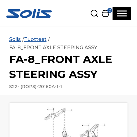
Siirry pääsisältöön
Siirry alatunnisteeseen
0
Solis
Tuotteet
FA-8_FRONT AXLE STEERING ASSY
FA-8_FRONT AXLE
STEERING ASSY
S22- (ROPS)-20160A-1-1