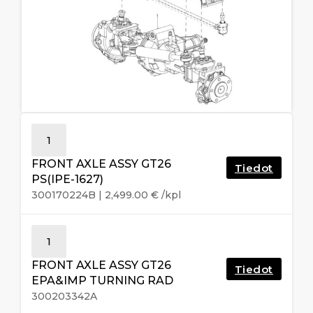
1
FRONT AXLE ASSY GT26
Tiedot
PS(IPE-1627)
300170224B
|
2,499.00
€
/kpl
1
FRONT AXLE ASSY GT26
Tiedot
EPA&IMP TURNING RAD
300203342A