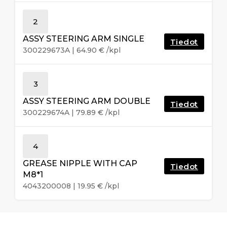
2
ASSY STEERING ARM SINGLE
Tiedot
300229673A
|
64.90
€
/kpl
3
ASSY STEERING ARM DOUBLE
Tiedot
300229674A
|
79.89
€
/kpl
4
GREASE NIPPLE WITH CAP
Tiedot
M8*1
4043200008
|
19.95
€
/kpl