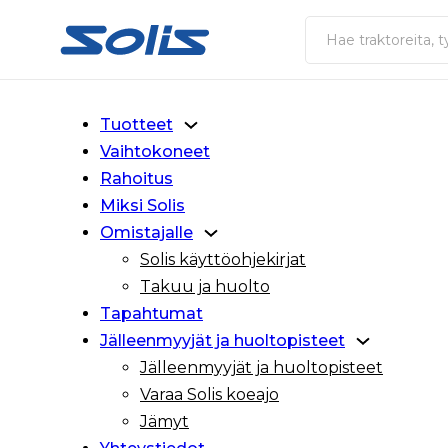
Siirry pääsisältöön
Siirry alatunnisteeseen
Haku
Tuotteet
Vaihtokoneet
Rahoitus
Miksi Solis
Omistajalle
Solis käyttöohjekirjat
Takuu ja huolto
Tapahtumat
Jälleenmyyjät ja huoltopisteet
Jälleenmyyjät ja huoltopisteet
Varaa Solis koeajo
Jämyt