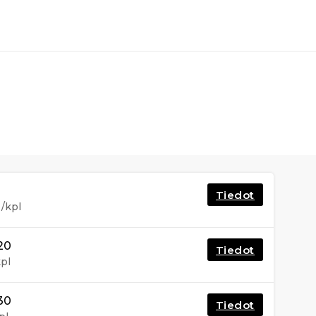
Tiedot
/kpl
20
Tiedot
pl
30
Tiedot