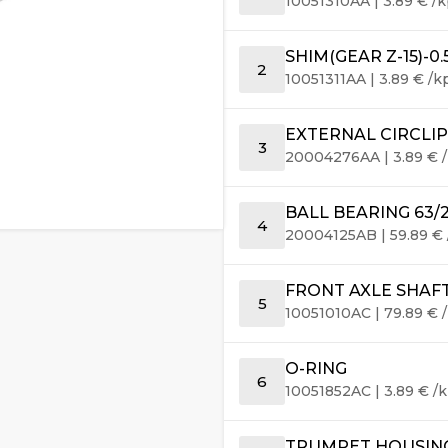
10051310AA
|
3.89
€
/k
SHIM(GEAR Z-15)-0.
2
10051311AA
|
3.89
€
/k
EXTERNAL CIRCLIP
3
20004276AA
|
3.89
€
/
BALL BEARING 63/
4
20004125AB
|
59.89
€
FRONT AXLE SHAF
5
10051010AC
|
79.89
€
/
O-RING
6
10051852AC
|
3.89
€
/k
TRUMPET HOUSING