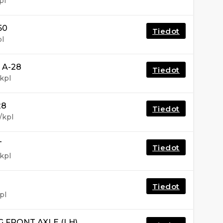
pl
50
Tiedot
pl
 A-28
Tiedot
kpl
28
Tiedot
/kpl
T
Tiedot
kpl
Tiedot
pl
 FRONT AXLE (LH)