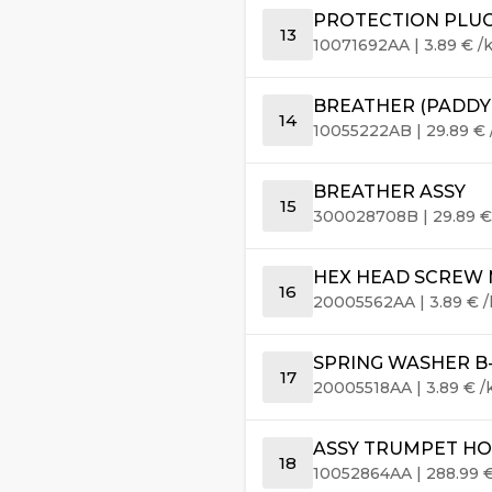
PROTECTION PLUG
13
10071692AA
|
3.89
€
/k
BREATHER (PADDY
14
10055222AB
|
29.89
€
BREATHER ASSY
15
300028708B
|
29.89
HEX HEAD SCREW M
16
20005562AA
|
3.89
€
/
SPRING WASHER B-1
17
20005518AA
|
3.89
€
/
ASSY TRUMPET HO
18
10052864AA
|
288.99