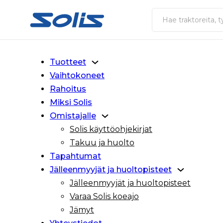
Siirry pääsisältöön
Siirry alatunnisteeseen
Haku
Tuotteet
Vaihtokoneet
Rahoitus
Miksi Solis
Omistajalle
Solis käyttöohjekirjat
Takuu ja huolto
Tapahtumat
Jälleenmyyjät ja huoltopisteet
Jälleenmyyjät ja huoltopisteet
Varaa Solis koeajo
Jämyt