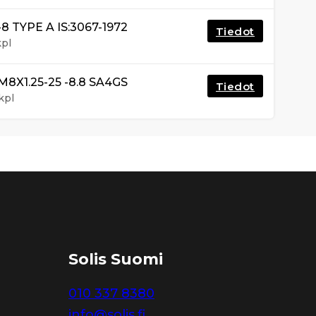
 TYPE A IS:3067-1972
Tiedot
kpl
X1.25-25 -8.8 SA4GS
Tiedot
kpl
Solis Suomi
010 337 8380
info@solis.fi