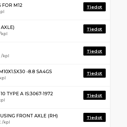
 FOR M12
Tiedot
pl
 AXLE)
Tiedot
/kpl
Tiedot
€
/kpl
10X1.5X30 -8.8 SA4GS
Tiedot
kpl
0 TYPE A IS:3067-1972
Tiedot
kpl
USING FRONT AXLE (RH)
Tiedot
€
/kpl