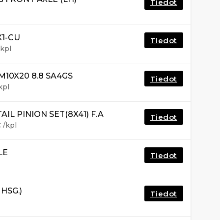
Tiedot
X1-CU
Tiedot
kpl
10X20 8.8 SA4GS
Tiedot
kpl
IL PINION SET(8X41) F.A
Tiedot
€
/kpl
LE
Tiedot
HSG.)
Tiedot