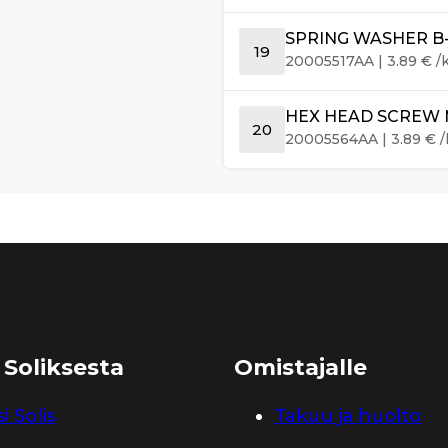
SPRING WASHER B-8
19
20005517AA
|
3.89
€
/
HEX HEAD SCREW M8
20
20005564AA
|
3.89
€
/
 Soliksesta
Omistajalle
i Solis
Takuu ja huolto