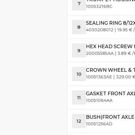
7
10053216BC
SEALING RING 8/12
8
4030208012
|
19.95
€
/
HEX HEAD SCREW M
9
20005585AA
|
3.89
€
/
CROWN WHEEL & TA
10
10051363AE
|
329.00
GASKET FRONT AX
11
10051064AA
BUSH(FRONT AXLE 
12
10051256AD