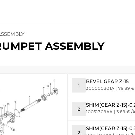
ASSEMBLY
TRUMPET ASSEMBLY
BEVEL GEAR Z-15
1
300000301A
|
79.89
€
SHIM(GEAR Z-15)-0.
2
10051309AA
|
3.89
€
/k
SHIM(GEAR Z-15)-0.
2