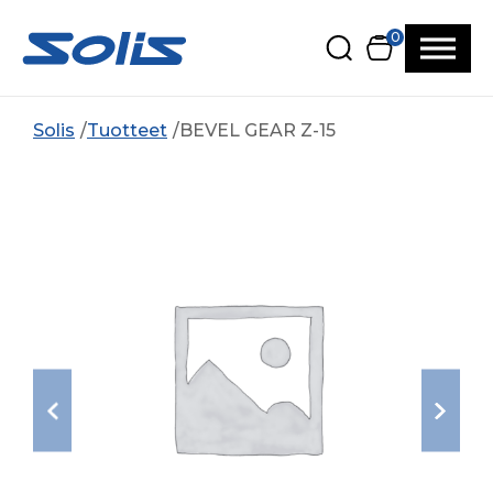
Siirry pääsisältöön
Siirry alatunnisteeseen
0
Solis
Tuotteet
BEVEL GEAR Z-15