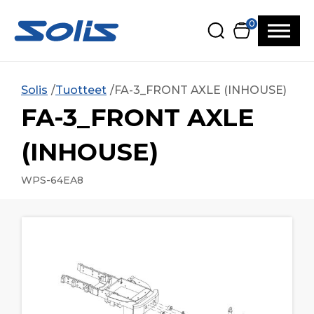
Siirry pääsisältöön
Siirry alatunnisteeseen
0
Solis
Tuotteet
FA-3_FRONT AXLE (INHOUSE)
FA-3_FRONT AXLE
(INHOUSE)
WPS-64EA8