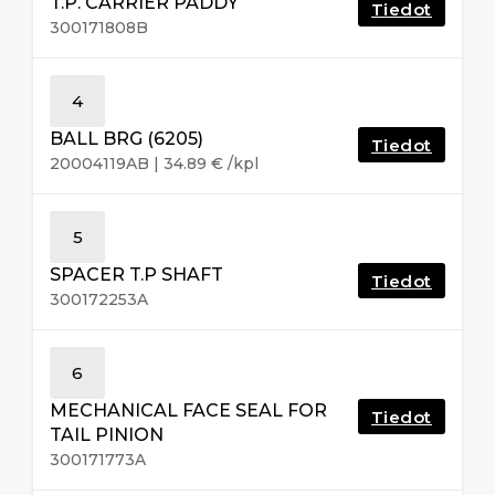
T.P. CARRIER PADDY
Tiedot
300171808B
4
BALL BRG (6205)
Tiedot
20004119AB
|
34.89
€
/kpl
5
SPACER T.P SHAFT
Tiedot
300172253A
6
MECHANICAL FACE SEAL FOR
Tiedot
TAIL PINION
300171773A