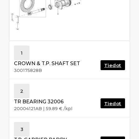
1
CROWN & T.P. SHAFT SET
Tiedot
300175828B
2
TR BEARING 32006
Tiedot
20004121AB
|
59.89
€
/kpl
3