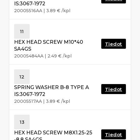
IS:3067-1972
20005516AA
|
3.89
€
/kpl
11
HEX HEAD SCREW M10*40
Tiedot
SA4GS
20005484AA
|
2.49
€
/kpl
12
SPRING WASHER B-8 TYPE A
Tiedot
IS:3067-1972
20005517AA
|
3.89
€
/kpl
13
HEX HEAD SCREW M8X1.25-25
Tiedot
-8.8 SA4GS