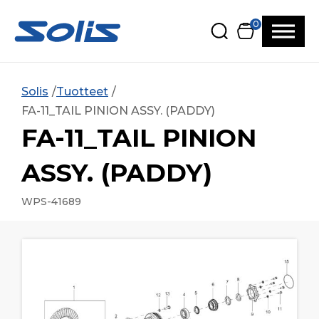
Siirry pääsisältöön
Siirry alatunnisteeseen
0
Solis
Tuotteet
FA-11_TAIL PINION ASSY. (PADDY)
FA-11_TAIL PINION
ASSY. (PADDY)
WPS-41689