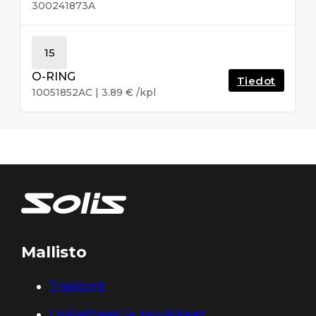
300241873A
15
O-RING
Tiedot
10051852AC
|
3.89
€
/kpl
Mallisto
Traktorit
Lisälaitteet ja tarvikkeet