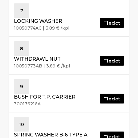
7
LOCKING WASHER
Tiedot
10050774AC
|
3.89
€
/kpl
8
WITHDRAWL NUT
Tiedot
10050773AB
|
3.89
€
/kpl
9
BUSH FOR T.P. CARRIER
Tiedot
300176216A
10
SPRING WASHER B-6 TYPE A
Tiedot