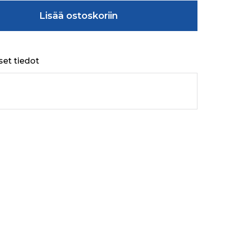
E -E DIA 6 X 0.7 määrä
Lisää ostoskoriin
set tiedot