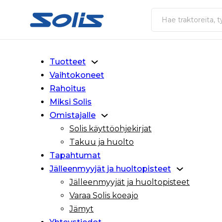
Siirry pääsisältöön
Siirry alatunnisteeseen
Haku
Tuotteet
Vaihtokoneet
Rahoitus
Miksi Solis
Omistajalle
Solis käyttöohjekirjat
Takuu ja huolto
Tapahtumat
Jälleenmyyjät ja huoltopisteet
Jälleenmyyjät ja huoltopisteet
Varaa Solis koeajo
Jämyt