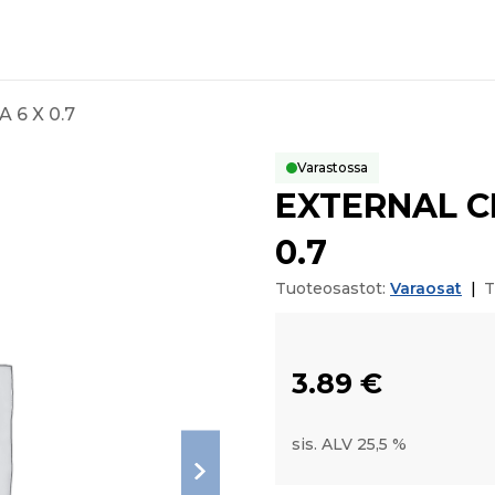
 6 X 0.7
Varastossa
EXTERNAL CI
0.7
Tuoteosastot:
Varaosat
|
T
3.89
€
sis. ALV 25,5 %