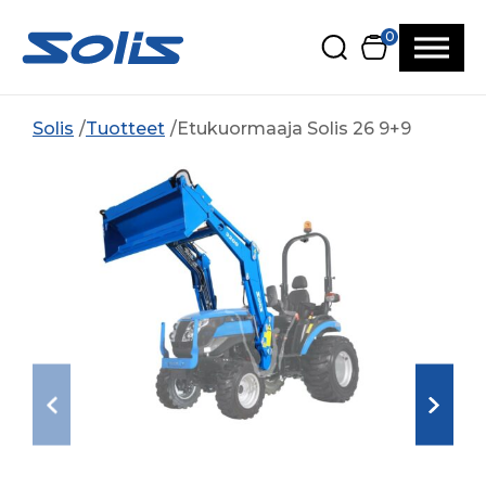
Siirry pääsisältöön
Siirry alatunnisteeseen
0
Solis
Tuotteet
Etukuormaaja Solis 26 9+9