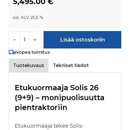
5,495.00
€
sis. ALV 25,5 %
Etukuormaaja Solis 26 9+9 määrä
Lisää ostoskoriin
Nopea toimitus
Tuotekuvaus
Tekniset tiedot
Etukuormaaja Solis 26
(9+9) – monipuolisuutta
pientraktoriin
Etukuormaaja tekee Solis-