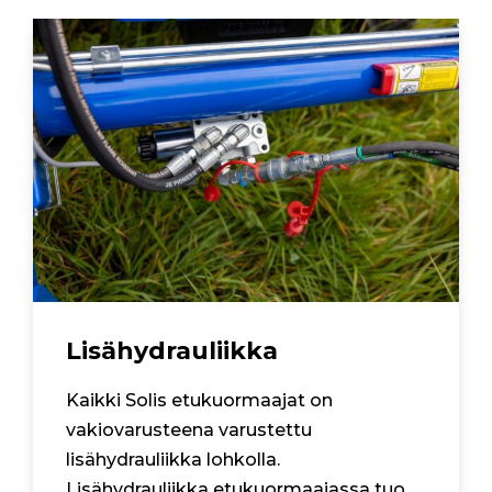
Lisähydrauliikka
Kaikki Solis etukuormaajat on
vakiovarusteena varustettu
lisähydrauliikka lohkolla.
Lisähydrauliikka etukuormaajassa tuo