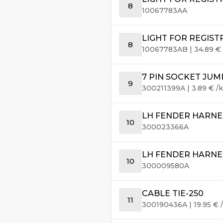
8
10067783AA
LIGHT FOR REGIST
8
10067783AB
|
34.89
€
7 PIN SOCKET JUM
9
300211399A
|
3.89
€
/k
LH FENDER HARNE
10
300023366A
LH FENDER HARNE
10
300009580A
CABLE TIE-250
11
300190436A
|
19.95
€
/