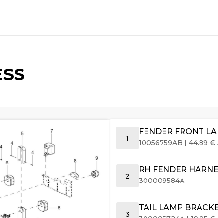
ESS
FENDER FRONT LA
1
10056759AB
|
44.89
€
RH FENDER HARNE
2
300009584A
TAIL LAMP BRACK
3