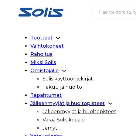
Siirry pääsisältöön
Siirry alatunnisteeseen
Haku
Tuotteet
Vaihtokoneet
Rahoitus
Miksi Solis
Omistajalle
Solis käyttöohjekirjat
Takuu ja huolto
Tapahtumat
Jälleenmyyjät ja huoltopisteet
Jälleenmyyjät ja huoltopisteet
Varaa Solis koeajo
Jämyt