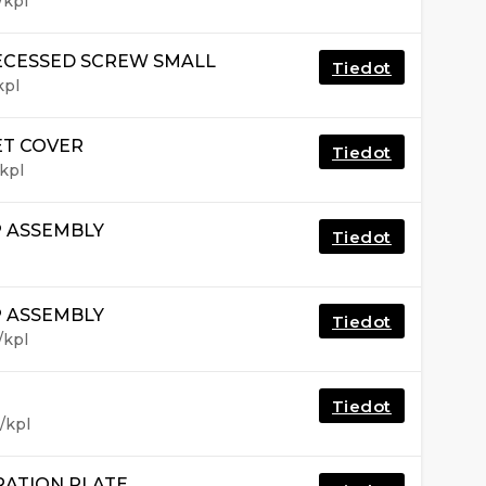
/kpl
RECESSED SCREW SMALL
Tiedot
kpl
ET COVER
Tiedot
kpl
P ASSEMBLY
Tiedot
P ASSEMBLY
Tiedot
/kpl
Tiedot
/kpl
RATION PLATE