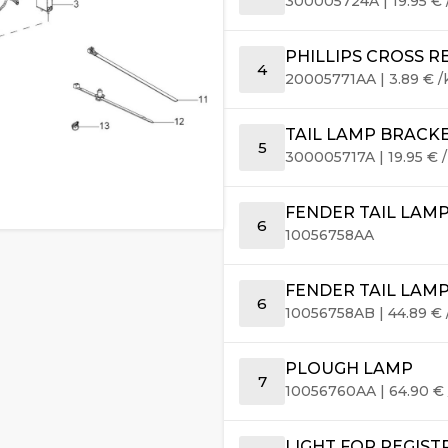
300005724A
|
19.95
€
PHILLIPS CROSS 
4
20005771AA
|
3.89
€
/
TAIL LAMP BRACK
5
300005717A
|
19.95
€
/
FENDER TAIL LAM
6
10056758AA
FENDER TAIL LAM
6
10056758AB
|
44.89
€
PLOUGH LAMP
7
10056760AA
|
64.90
€
LIGHT FOR REGIST