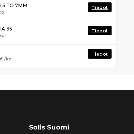
6.5 TO 7MM
Tiedot
kpl
IA 35
Tiedot
kpl
Tiedot
€
/kpl
Solis Suomi