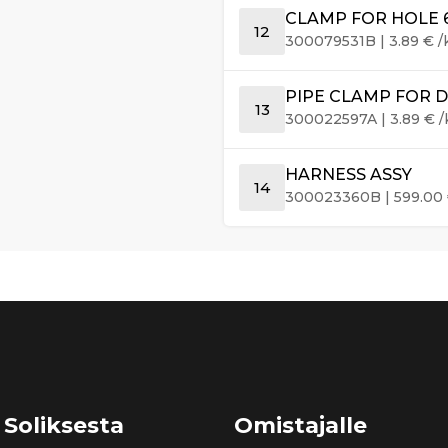
CLAMP FOR HOLE 
12
300079531B
|
3.89
€
/
PIPE CLAMP FOR D
13
300022597A
|
3.89
€
/
HARNESS ASSY
14
300023360B
|
599.00
 Soliksesta
Omistajalle