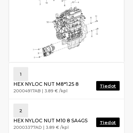
1
HEX NYLOC NUT M8*1.25 8
Tiedot
20004917AB
|
3.89
€
/kpl
2
HEX NYLOC NUT M10 8 SA4GS
Tiedot
20003377AD
|
3.89
€
/kpl