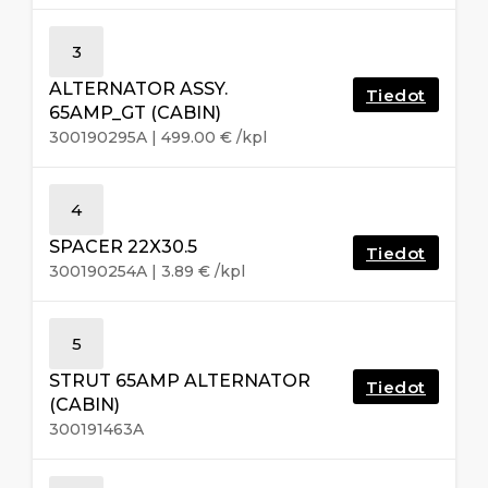
3
ALTERNATOR ASSY.
Tiedot
65AMP_GT (CABIN)
300190295A
|
499.00
€
/kpl
4
SPACER 22X30.5
Tiedot
300190254A
|
3.89
€
/kpl
5
STRUT 65AMP ALTERNATOR
Tiedot
(CABIN)
300191463A