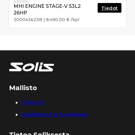
MHI ENGINE STAGE-V S3L2
Tiedot
26HP
300043623B
|
8,490.00
€
/kpl
Mallisto
Traktorit
Lisälaitteet ja tarvikkeet
Tietoa Soliksesta