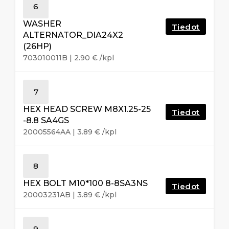
6
WASHER
Tiedot
ALTERNATOR_DIA24X2
(26HP)
703010011B
|
2.90
€
/kpl
7
HEX HEAD SCREW M8X1.25-25
Tiedot
-8.8 SA4GS
20005564AA
|
3.89
€
/kpl
8
HEX BOLT M10*100 8-8SA3NS
Tiedot
20003231AB
|
3.89
€
/kpl
9