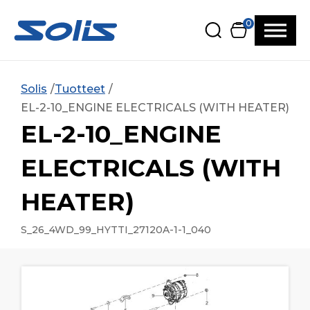
Siirry pääsisältöön
Siirry alatunnisteeseen
0
Solis
Tuotteet
EL-2-10_ENGINE ELECTRICALS (WITH HEATER)
EL-2-10_ENGINE
ELECTRICALS (WITH
HEATER)
S_26_4WD_99_HYTTI_27120A-1-1_040