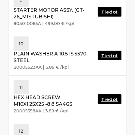
STARTER MOTOR ASSY. (GT-
Tiedot
26_MISTUBISHI)
803010085A
|
499.00
€
/kpl
10
PLAIN WASHER A 10.5 IS:5370
Tiedot
STEEL
20005523AA
|
3.89
€
/kpl
11
HEX HEAD SCREW
Tiedot
M10X1.25X25 -8.8 SA4GS
20005558AA
|
3.89
€
/kpl
12