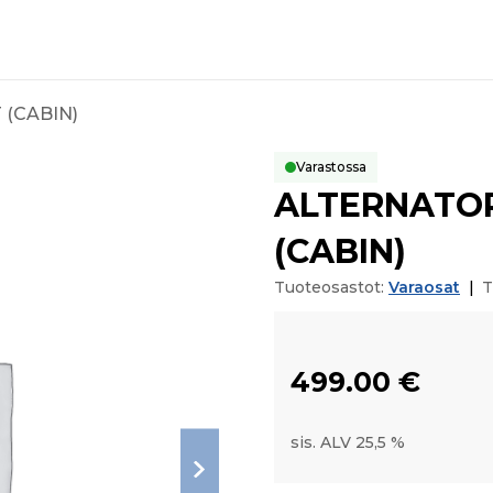
 (CABIN)
Varastossa
ALTERNATOR
(CABIN)
Tuoteosastot:
Varaosat
|
T
499.00
€
sis. ALV 25,5 %