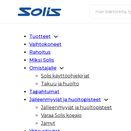
Siirry pääsisältöön
Siirry alatunnisteeseen
Haku
Tuotteet
Vaihtokoneet
Rahoitus
Miksi Solis
Omistajalle
Solis käyttöohjekirjat
Takuu ja huolto
Tapahtumat
Jälleenmyyjät ja huoltopisteet
Jälleenmyyjät ja huoltopisteet
Varaa Solis koeajo
Jämyt