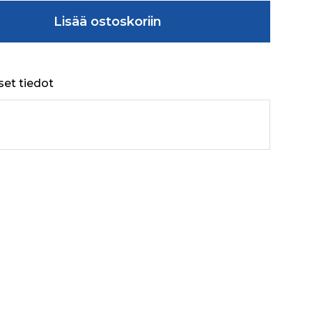
5AMP_GT (CABIN) määrä
Lisää ostoskoriin
set tiedot