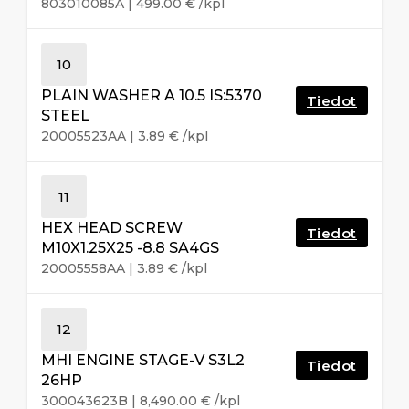
803010085A
|
499.00
€
/kpl
10
PLAIN WASHER A 10.5 IS:5370
Tiedot
STEEL
20005523AA
|
3.89
€
/kpl
11
HEX HEAD SCREW
Tiedot
M10X1.25X25 -8.8 SA4GS
20005558AA
|
3.89
€
/kpl
12
MHI ENGINE STAGE-V S3L2
Tiedot
26HP
300043623B
|
8,490.00
€
/kpl