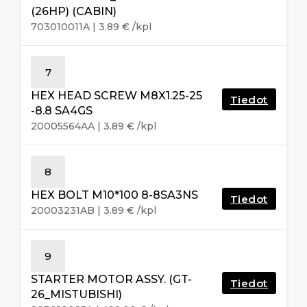
(26HP) (CABIN)
703010011A
|
3.89
€
/kpl
7
HEX HEAD SCREW M8X1.25-25
Tiedot
-8.8 SA4GS
20005564AA
|
3.89
€
/kpl
8
HEX BOLT M10*100 8-8SA3NS
Tiedot
20003231AB
|
3.89
€
/kpl
9
STARTER MOTOR ASSY. (GT-
Tiedot
26_MISTUBISHI)