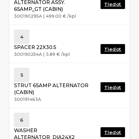
ALTERNATOR ASSY.
Tiedot
65AMP_GT (CABIN)
300190295A
|
499.00
€
/kpl
4
SPACER 22X30.5
Tiedot
300190254A
|
3.89
€
/kpl
5
STRUT 65AMP ALTERNATOR
Tiedot
(CABIN)
300191463A
6
WASHER
Tiedot
ALTERNATOR_DIA24X2