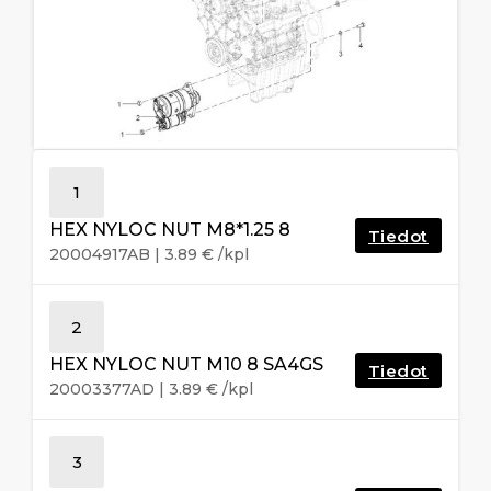
1
HEX NYLOC NUT M8*1.25 8
Tiedot
20004917AB
|
3.89
€
/kpl
2
HEX NYLOC NUT M10 8 SA4GS
Tiedot
20003377AD
|
3.89
€
/kpl
3