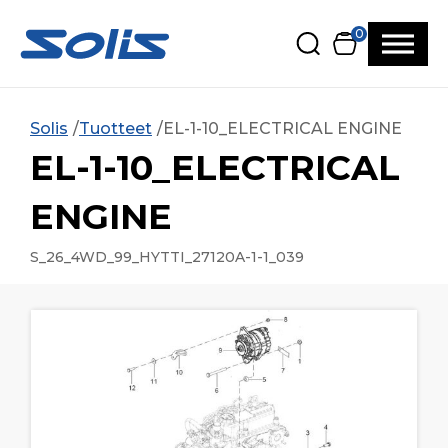
Siirry pääsisältöön
Siirry alatunnisteeseen
0
Solis
Tuotteet
EL-1-10_ELECTRICAL ENGINE
EL-1-10_ELECTRICAL
ENGINE
S_26_4WD_99_HYTTI_27120A-1-1_039