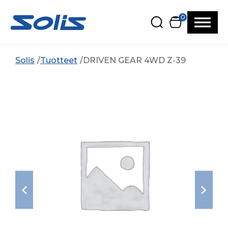
Siirry pääsisältöön
Siirry alatunnisteeseen
0
Solis
Tuotteet
DRIVEN GEAR 4WD Z-39