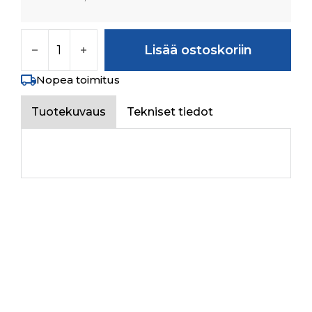
DRIVEN GEAR 4WD Z-39 määrä
Lisää ostoskoriin
Nopea toimitus
Tuotekuvaus
Tekniset tiedot