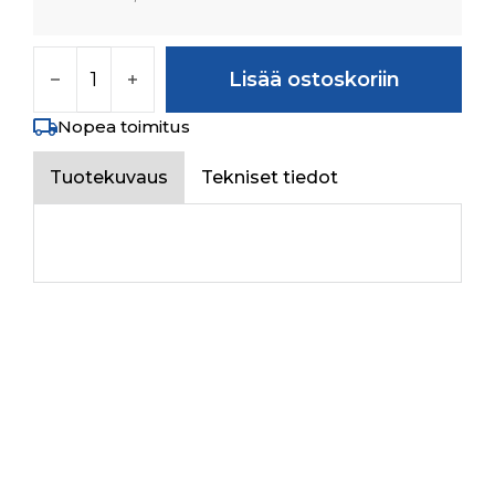
DOOR HANDLE ASSY LH määrä
Lisää ostoskoriin
Nopea toimitus
Tuotekuvaus
Tekniset tiedot