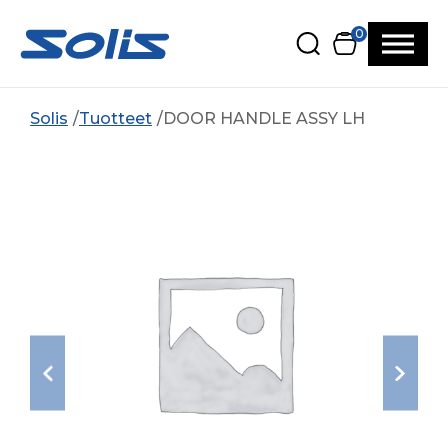
Siirry pääsisältöön
Siirry alatunnisteeseen
0
Solis
Tuotteet
DOOR HANDLE ASSY LH