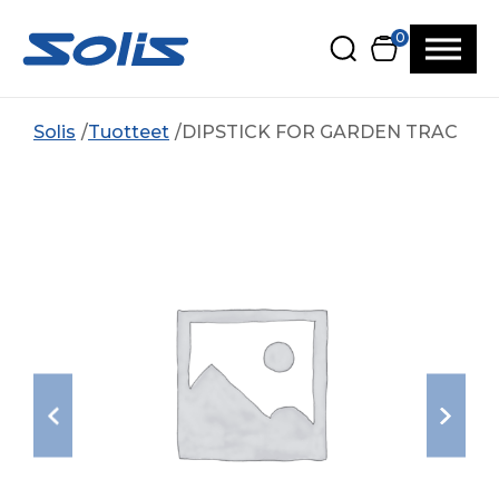
Siirry pääsisältöön
Siirry alatunnisteeseen
0
Solis
Tuotteet
DIPSTICK FOR GARDEN TRAC