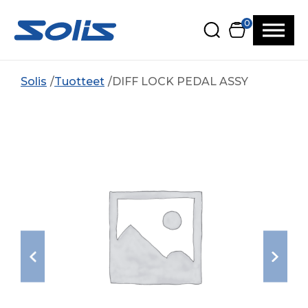
Siirry pääsisältöön
Siirry alatunnisteeseen
0
Solis
Tuotteet
DIFF LOCK PEDAL ASSY