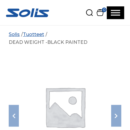
Siirry pääsisältöön
Siirry alatunnisteeseen
0
Solis
Tuotteet
DEAD WEIGHT -BLACK PAINTED