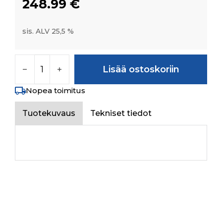
248.99
€
sis. ALV 25,5 %
DEAD WEIGHT -BLACK PAINTED määrä
Lisää ostoskoriin
Nopea toimitus
Tuotekuvaus
Tekniset tiedot