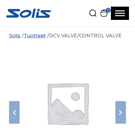
Siirry pääsisältöön
Siirry alatunnisteeseen
0
Solis
Tuotteet
DCV VALVE/CONTROL VALVE