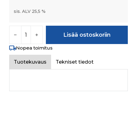
sis. ALV 25,5 %
DCV VALVE/CONTROL VALVE määrä
Lisää ostoskoriin
Nopea toimitus
Tuotekuvaus
Tekniset tiedot