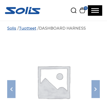
Siirry pääsisältöön
Siirry alatunnisteeseen
0
Solis
Tuotteet
DASHBOARD HARNESS