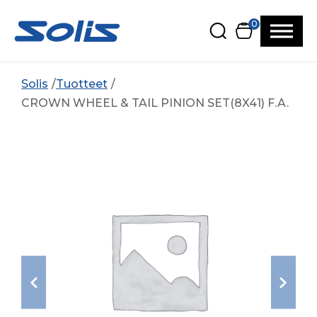
Siirry pääsisältöön
Siirry alatunnisteeseen
0
Solis
Tuotteet
CROWN WHEEL & TAIL PINION SET(8X41) F.A.