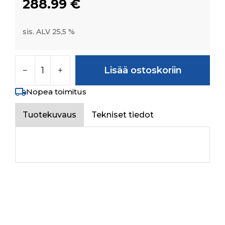
288.99
€
sis. ALV 25,5 %
CROWN WHEEL & TAIL PINION SET(8X41) F.A.
Lisää ostoskoriin
Nopea toimitus
Tuotekuvaus
Tekniset tiedot