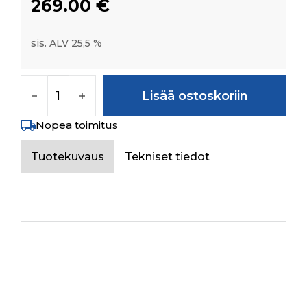
269.00
€
sis. ALV 25,5 %
Crown Wheel & Tail Pinion Set HST määrä
Lisää ostoskoriin
Nopea toimitus
Tuotekuvaus
Tekniset tiedot