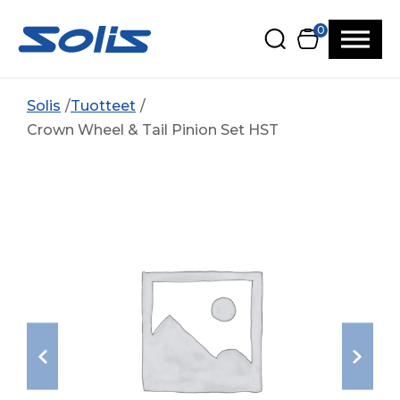
Siirry pääsisältöön
Siirry alatunnisteeseen
0
Solis
Tuotteet
Crown Wheel & Tail Pinion Set HST