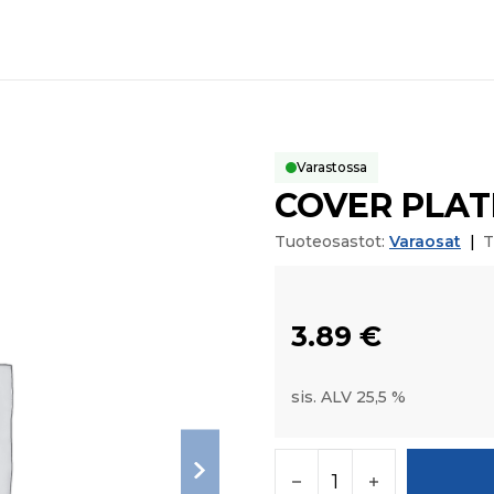
Varastossa
COVER PLAT
Tuoteosastot:
Varaosat
|
T
3.89
€
sis. ALV 25,5 %
COVER PLATE määrä