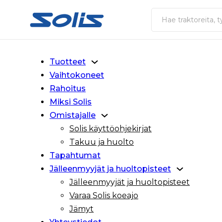
Siirry pääsisältöön
Siirry alatunnisteeseen
Haku
Tuotteet
Vaihtokoneet
Rahoitus
Miksi Solis
Omistajalle
Solis käyttöohjekirjat
Takuu ja huolto
Tapahtumat
Jälleenmyyjät ja huoltopisteet
Jälleenmyyjät ja huoltopisteet
Varaa Solis koeajo
Jämyt