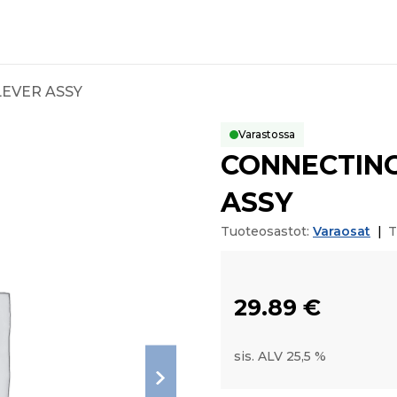
EVER ASSY
Varastossa
CONNECTING
ASSY
Tuoteosastot:
Varaosat
|
T
29.89
€
sis. ALV 25,5 %