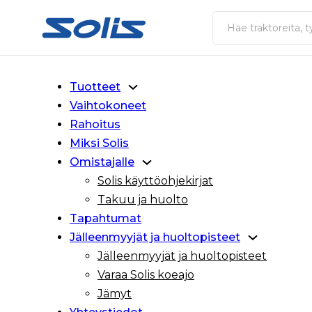
Siirry pääsisältöön
Siirry alatunnisteeseen
Haku
Tuotteet
Vaihtokoneet
Rahoitus
Miksi Solis
Omistajalle
Solis käyttöohjekirjat
Takuu ja huolto
Tapahtumat
Jälleenmyyjät ja huoltopisteet
Jälleenmyyjät ja huoltopisteet
Varaa Solis koeajo
Jämyt