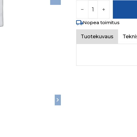
CONNECTING ROD FO
Nopea toimitus
Tuotekuvaus
Tekni