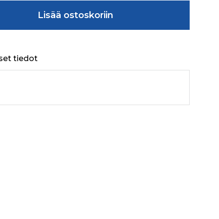
R 4WD LEVER ASSY määrä
Lisää ostoskoriin
set tiedot