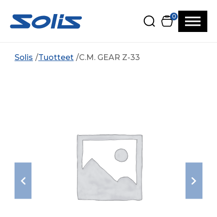
Siirry pääsisältöön
Siirry alatunnisteeseen
0
Solis
Tuotteet
C.M. GEAR Z-33