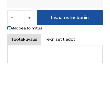
C.M. GEAR Z-33 määrä
Lisää ostoskoriin
Nopea toimitus
Tuotekuvaus
Tekniset tiedot