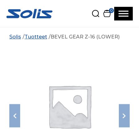
Siirry pääsisältöön
Siirry alatunnisteeseen
0
Solis
Tuotteet
BEVEL GEAR Z-16 (LOWER)