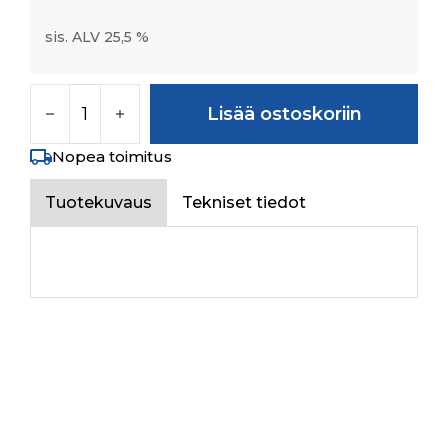
sis. ALV 25,5 %
BEVEL GEAR Z-16 (LOWER) määrä
Lisää ostoskoriin
Nopea toimitus
Tuotekuvaus
Tekniset tiedot