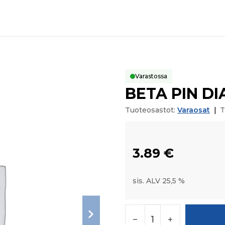
Varastossa
BETA PIN DI
Tuoteosastot:
Varaosat
|
T
3.89
€
sis. ALV 25,5 %
BETA PIN DIA 6 määr