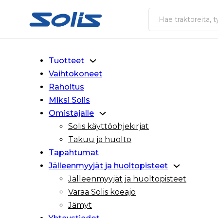
Siirry pääsisältöön
Siirry alatunnisteeseen
Haku
Tuotteet
Vaihtokoneet
Rahoitus
Miksi Solis
Omistajalle
Solis käyttöohjekirjat
Takuu ja huolto
Tapahtumat
Jälleenmyyjät ja huoltopisteet
Jälleenmyyjät ja huoltopisteet
Varaa Solis koeajo
Jämyt