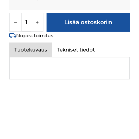
BALSELE 95/110X12.5 määrä
Lisää ostoskoriin
Nopea toimitus
Tuotekuvaus
Tekniset tiedot