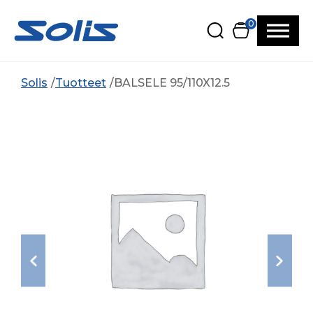
Siirry pääsisältöön
Siirry alatunnisteeseen
0
Solis
Tuotteet
BALSELE 95/110X12.5