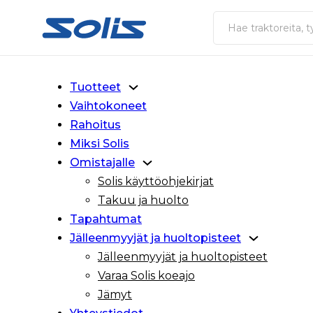
Siirry pääsisältöön
Siirry alatunnisteeseen
Haku
Tuotteet
Vaihtokoneet
Rahoitus
Miksi Solis
Omistajalle
Solis käyttöohjekirjat
Takuu ja huolto
Tapahtumat
Jälleenmyyjät ja huoltopisteet
Jälleenmyyjät ja huoltopisteet
Varaa Solis koeajo
Jämyt