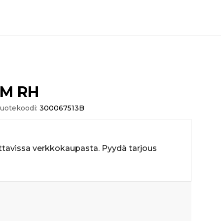
IM RH
uotekoodi:
300067513B
ttavissa verkkokaupasta. Pyydä tarjous