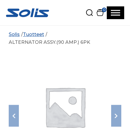
Siirry pääsisältöön
Siirry alatunnisteeseen
0
Solis
Tuotteet
ALTERNATOR ASSY.(90 AMP.) 6PK