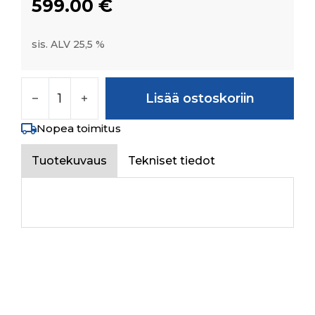
599.00
€
sis. ALV 25,5 %
ALTERNATOR ASSY.(90 AMP.) 6PK määrä
Lisää ostoskoriin
Nopea toimitus
Tuotekuvaus
Tekniset tiedot